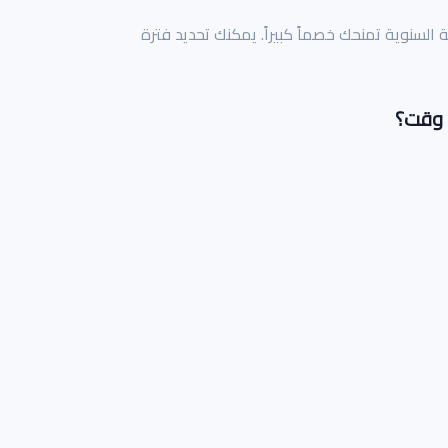
ة السنوية تمنحك خصماً كبيراً. يمكنك تحديد فترة
 وقت؟