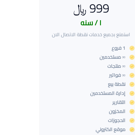
999 ﷼
١ / سنه
استمتع بجميع خدمات نقطة الاتصال الان
1 فروع
∞ مستخدمين
∞ منتجات
∞ فواتير
نقطة بيع
إدارة المستخدمين
التقارير
المخزون
الحجوزات
موقع الكتروني