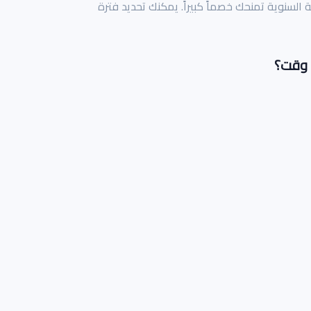
ة السنوية تمنحك خصماً كبيراً. يمكنك تحديد فترة
 وقت؟