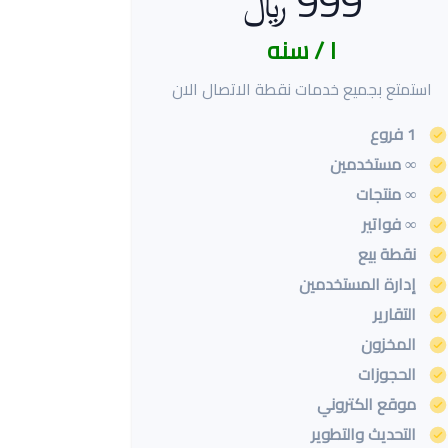
999 ﷼
١ / سنه
استمتع بجميع خدمات نقطة الاتصال الان
1 فروع
∞ مستخدمين
∞ منتجات
∞ فواتير
نقطة بيع
إدارة المستخدمين
التقارير
المخزون
الحجوزات
موقع الكتروني
التحديث والتطوير